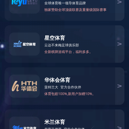
Wilkhahn家具品牌
品牌简介
办公家具制造商Wilkhahn在全球范围内代表了德国制造的高端设计品质
产品可称为整个行业的标准。 六十年前，Wilkhahn的目标是打造
Line(1980)，Confair折叠会议桌(1994)，Modus办公椅(1994
功能椅，Graph系列的会议办公产品，或者ON和IN三维产品，都被专家