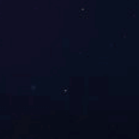
现代悬臂椅