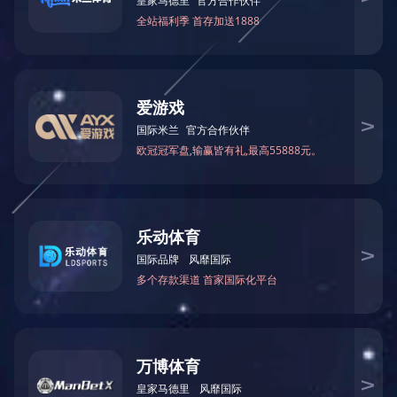
的标准。作为德国环境大奖的获得者，公司已经与建筑师Frei Otto和T
了众多的国际声誉，ON系列办公椅也获得了联邦生态设计大奖。 以他人的
是谁来设计家具和内饰，实际上都是在设计他或她自己所处环境与人类的关
品牌产品