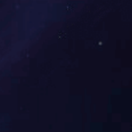
现代悬臂椅 | CG-A1104
威克汉
Wilkhahn的新Metrik悬臂椅因其雕塑般的外形和轮廓而显得与众不同，它将现代汽
和管状框架是相同的颜色，以强调整体设计。