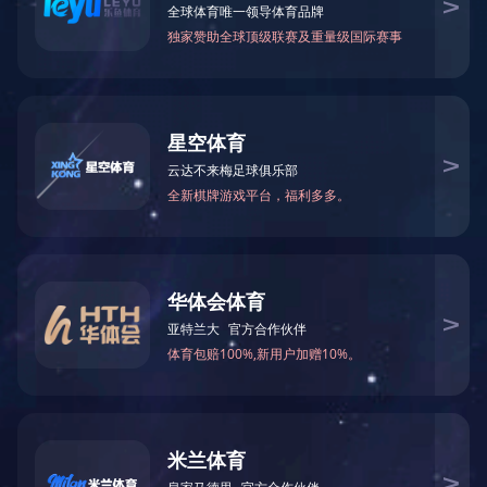
Armando Rho家具品牌
品牌简介