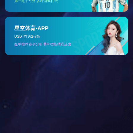
广州市家具行业协会 、北京家具行业协会 、佛山市顺德区家具协会 、中山市
家具商会
东莞市家具协会 、玉环市家具行业协会 、广州市家具俱乐部