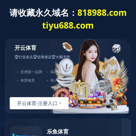
乐鱼(中国)官方
联系华奥
办公室家具、现代创意家居整体制造
登陆
| 注册
中文
产品中心
创意家具
设计师
品牌中
心
新产品
案例展示
家具资讯