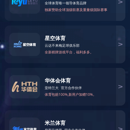
鑫苑鑫中心写字楼样板间
案例说明
鑫苑鑫中心写字楼样板间
作品类别：办公
项目名称：鑫苑鑫中心写字楼样板间
项目地址：济南花园路与华信路西南角
建筑面积：110平方米
竣工时间：2016年8月
主创设计师：王宝东
设计团队：李庆、莫文慧
服务范围：室内设计、灯光设计