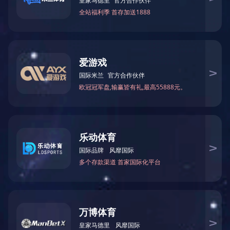
主要材料：石材、不镜钢、皮革、烤漆板、木地板、玻璃