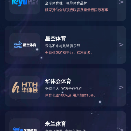
办公屏风|屏风工作站|屏风工作位|屏风工作位，职员位，员
工位
CG-GS系列