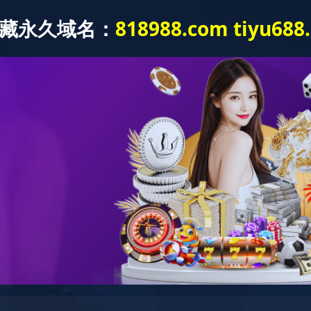
产品中心
创意家具
赏