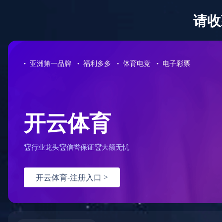
办公室家具、现代创意家居整体制造
首页
>>
工程案例
>>
澳大利亚PwC办公空间欣赏
澳大利亚PwC办公空间欣