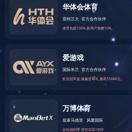
案例说明
澳大利亚PwC办公空间欣赏